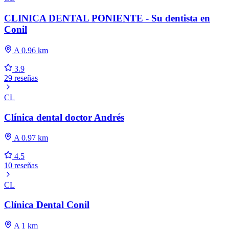
CLINICA DENTAL PONIENTE - Su dentista en
Conil
A 0.96 km
3.9
29 reseñas
CL
Clínica dental doctor Andrés
A 0.97 km
4.5
10 reseñas
CL
Clínica Dental Conil
A 1 km