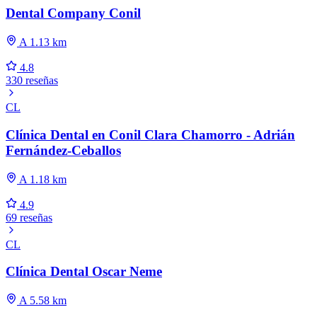
Dental Company Conil
A 1.13 km
4.8
330 reseñas
CL
Clínica Dental en Conil Clara Chamorro - Adrián
Fernández-Ceballos
A 1.18 km
4.9
69 reseñas
CL
Clínica Dental Oscar Neme
A 5.58 km