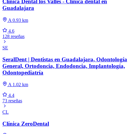
Clínica Dental los Valles - Clínica dental en
Guadalajara
A 0.93 km
4.6
128 reseñas
SE
SeralDent | Dentistas en Guadalajara, Odontología
General, Ortodoncia, Endodoncia, Implantología,
Odontopediatría
A 1.02 km
4.4
73 reseñas
CL
Clínica ZeroDental