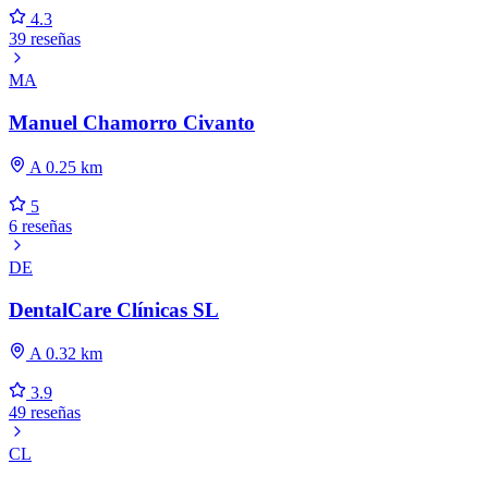
4.3
39 reseñas
MA
Manuel Chamorro Civanto
A 0.25 km
5
6 reseñas
DE
DentalCare Clínicas SL
A 0.32 km
3.9
49 reseñas
CL