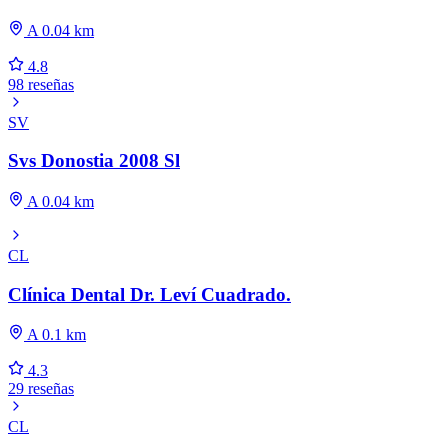
A 0.04 km
4.8
98 reseñas
SV
Svs Donostia 2008 Sl
A 0.04 km
CL
Clínica Dental Dr. Leví Cuadrado.
A 0.1 km
4.3
29 reseñas
CL