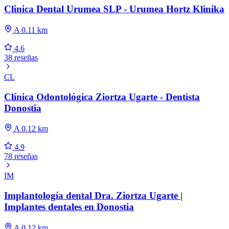
Clinica Dental Urumea SLP - Urumea Hortz Klinika
A 0.11 km
4.6
38 reseñas
CL
Clínica Odontológica Ziortza Ugarte - Dentista
Donostia
A 0.12 km
4.9
78 reseñas
IM
Implantología dental Dra. Ziortza Ugarte |
Implantes dentales en Donostia
A 0.12 km