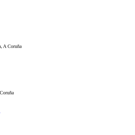
n, A Coruña
 Coruña
a