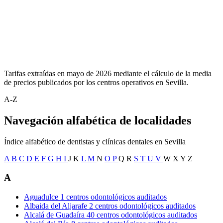
Tarifas extraídas en mayo de 2026 mediante el cálculo de la media
de precios publicados por los centros operativos en Sevilla.
A-Z
Navegación alfabética de localidades
Índice alfabético de dentistas y clínicas dentales en Sevilla
A
B
C
D
E
F
G
H
I
J
K
L
M
N
O
P
Q
R
S
T
U
V
W
X
Y
Z
A
Aguadulce
1 centros odontológicos auditados
Albaida del Aljarafe
2 centros odontológicos auditados
Alcalá de Guadaíra
40 centros odontológicos auditados