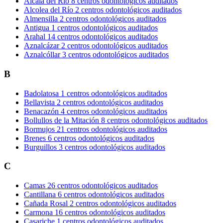
Alcalá del Río
8 centros odontológicos auditados
Alcolea del Río
2 centros odontológicos auditados
Almensilla
2 centros odontológicos auditados
Antigua
1 centros odontológicos auditados
Arahal
14 centros odontológicos auditados
Aznalcázar
2 centros odontológicos auditados
Aznalcóllar
3 centros odontológicos auditados
B
Badolatosa
1 centros odontológicos auditados
Bellavista
2 centros odontológicos auditados
Benacazón
4 centros odontológicos auditados
Bollullos de la Mitación
8 centros odontológicos auditados
Bormujos
21 centros odontológicos auditados
Brenes
6 centros odontológicos auditados
Burguillos
3 centros odontológicos auditados
C
Camas
26 centros odontológicos auditados
Cantillana
6 centros odontológicos auditados
Cañada Rosal
2 centros odontológicos auditados
Carmona
16 centros odontológicos auditados
Casariche
1 centros odontológicos auditados