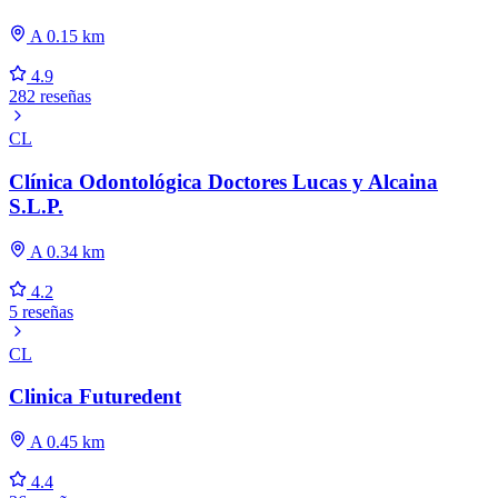
A 0.15 km
4.9
282 reseñas
CL
Clínica Odontológica Doctores Lucas y Alcaina
S.L.P.
A 0.34 km
4.2
5 reseñas
CL
Clinica Futuredent
A 0.45 km
4.4