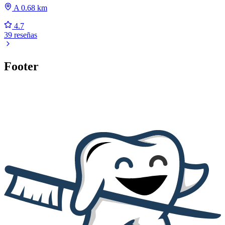
A 0.68 km
4.7
39 reseñas
Footer