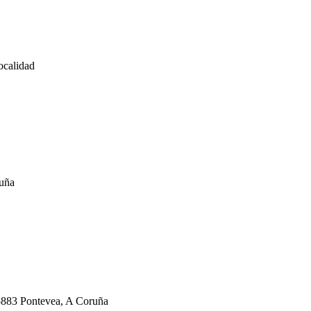
localidad
ruña
15883 Pontevea, A Coruña