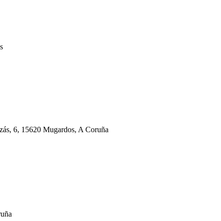
s
rzás, 6, 15620 Mugardos, A Coruña
ruña