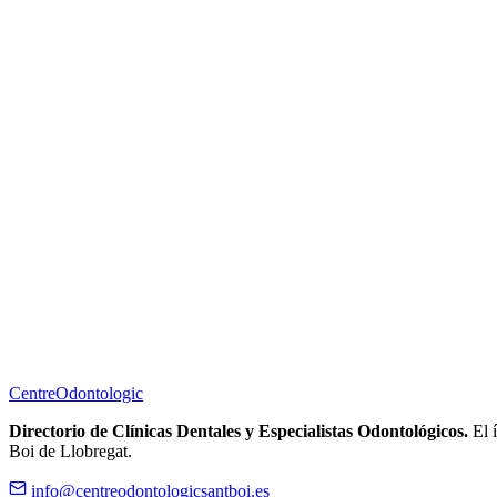
Centre
Odontologic
Directorio de Clínicas Dentales y Especialistas Odontológicos.
El í
Boi de Llobregat.
info@centreodontologicsantboi.es