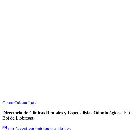
Centre
Odontologic
Directorio de Clínicas Dentales y Especialistas Odontológicos.
El í
Boi de Llobregat.
info@centreodontologicsantboi.es